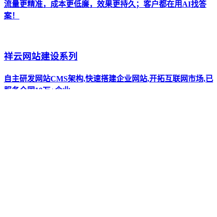
流量更精准，成本更低廉，效果更持久；客户都在用AI找答
案！
祥云网站建设系列
自主研发网站CMS架构,快速搭建企业网站,开拓互联网市场,已
服务全国10万+企业。
全新AI抖短视频工具-拓客新渠道
全新设计UI 巨量广告对接 视频批量生产 矩阵管理 运营月报