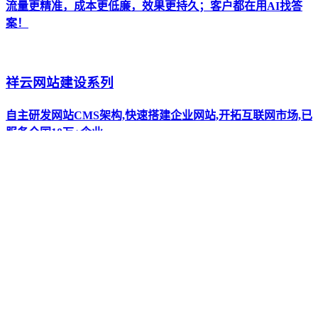
流量更精准，成本更低廉，效果更持久；客户都在用AI找答
案！
祥云网站建设系列
自主研发网站CMS架构,快速搭建企业网站,开拓互联网市场,已
服务全国10万+企业。
全新AI抖短视频工具-拓客新渠道
全新设计UI 巨量广告对接 视频批量生产 矩阵管理 运营月报