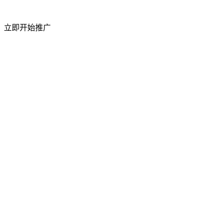
短视频粉丝量
立即开始推广
50%
上升
访问流量
祥云平台 2026 年 4 月成功举办合作商产品交
流会