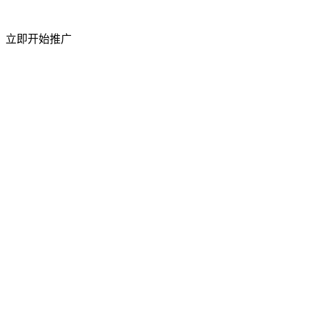
短视频粉丝量
立即开始推广
50%
上升
访问流量
祥云平台 2026 年 4 月成功举办合作商产品交
流会