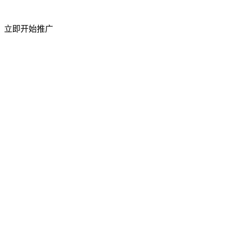
短视频粉丝量
立即开始推广
50%
上升
访问流量
祥云平台 2026 年 4 月成功举办合作商产品交
流会