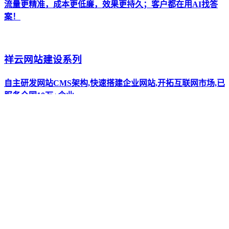
流量更精准，成本更低廉，效果更持久；客户都在用AI找答
案！
祥云网站建设系列
自主研发网站CMS架构,快速搭建企业网站,开拓互联网市场,已
服务全国10万+企业。
全新AI抖短视频工具-拓客新渠道
全新设计UI 巨量广告对接 视频批量生产 矩阵管理 运营月报