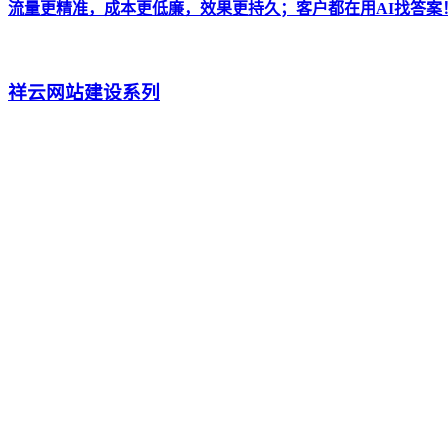
流量更精准，成本更低廉，效果更持久；客户都在用AI找答案
祥云网站建设系列
自主研发网站CMS架构,快速搭建企业网站,开拓互联网市场,已
全新AI抖短视频工具-拓客新渠道
全新设计UI 巨量广告对接 视频批量生产 矩阵管理 运营月报
做网络营销 找祥云平台