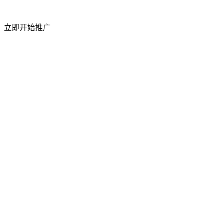
短视频粉丝量
立即开始推广
50%
上升
访问流量
祥云平台 2026 年 4 月成功举办合作商产品交
流会