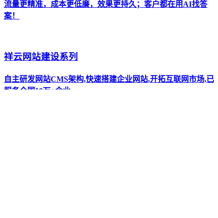
流量更精准，成本更低廉，效果更持久；客户都在用AI找答
案！
祥云网站建设系列
自主研发网站CMS架构,快速搭建企业网站,开拓互联网市场,已
服务全国10万+企业。
全新AI抖短视频工具-拓客新渠道
全新设计UI 巨量广告对接 视频批量生产 矩阵管理 运营月报