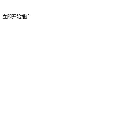
短视频粉丝量
立即开始推广
50%
上升
访问流量
祥云平台 2026 年 4 月成功举办合作商产品交
流会