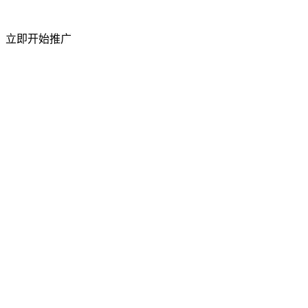
短视频粉丝量
立即开始推广
50%
上升
访问流量
祥云平台 2026 年 4 月成功举办合作商产品交
流会