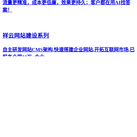
流量更精准，成本更低廉，效果更持久；客户都在用AI找答
案！
祥云网站建设系列
自主研发网站CMS架构,快速搭建企业网站,开拓互联网市场,已
服务全国10万+企业。
全新AI抖短视频工具-拓客新渠道
全新设计UI 巨量广告对接 视频批量生产 矩阵管理 运营月报