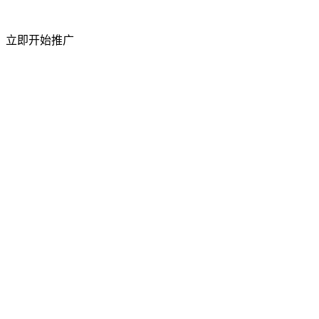
短视频粉丝量
立即开始推广
50%
上升
访问流量
祥云平台 2026 年 4 月成功举办合作商产品交
流会