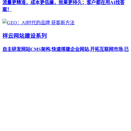
流量更精准，成本更低廉，效果更持久；客户都在用AI找答
案！
祥云网站建设系列
自主研发网站CMS架构,快速搭建企业网站,开拓互联网市场,已
服务全国10万+企业。
全新AI抖短视频工具-拓客新渠道
全新设计UI 巨量广告对接 视频批量生产 矩阵管理 运营月报